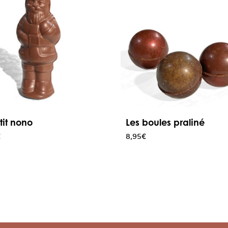
’tit nono
Les boules praliné
€
8,95
€