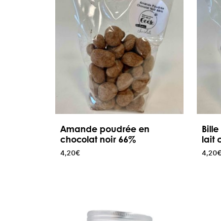
Amande poudrée en
Bill
chocolat noir 66%
lait
4,20
€
4,20