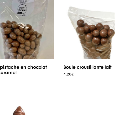
e pistache en chocolat
Boule croustillante lait
 caramel
4,20
€
€