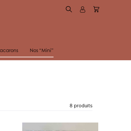
acarons
Nos “Mini”
Accueil
Votre panier est vide.
Appliquer
8 produits
0,00
€
Total TTC
Passer commande