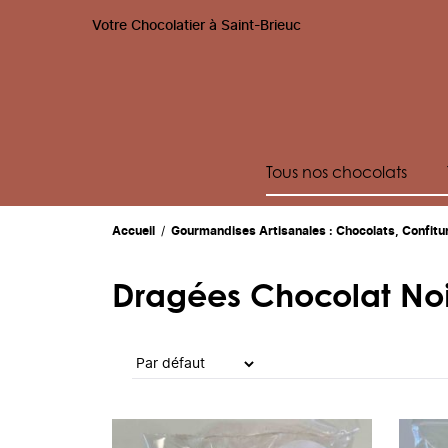
Votre Chocolatier à Saint-Brieuc
Tous nos chocolats
Accueil
/
Gourmandises Artisanales : Chocolats, Confitu
Dragées Chocolat Noir