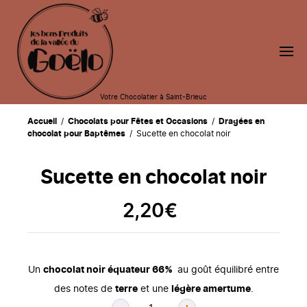
Votre Chocolatier à Saint-Brieuc
Accueil
/
Chocolats pour Fêtes et Occasions
/
Dragées en
chocolat pour Baptêmes
/ Sucette en chocolat noir
Sucette en chocolat noir
2,20
€
Un
chocolat noir équateur 66%
au goût équilibré entre
des notes de
terre
et une
légère amertume
.