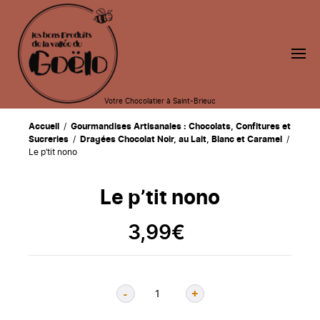
Votre Chocolatier à Saint-Brieuc
Accueil
/
Gourmandises Artisanales : Chocolats, Confitures et
Sucreries
/
Dragées Chocolat Noir, au Lait, Blanc et Caramel
/
Le p’tit nono
Le p’tit nono
3,99
€
-
+
Quantité