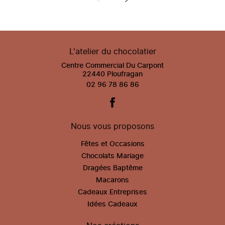
L'atelier du chocolatier
Centre Commercial Du Carpont
22440 Ploufragan
02 96 78 86 86
Nous vous proposons
Fêtes et Occasions
Chocolats Mariage
Dragées Baptême
Macarons
Cadeaux Entreprises
Idées Cadeaux